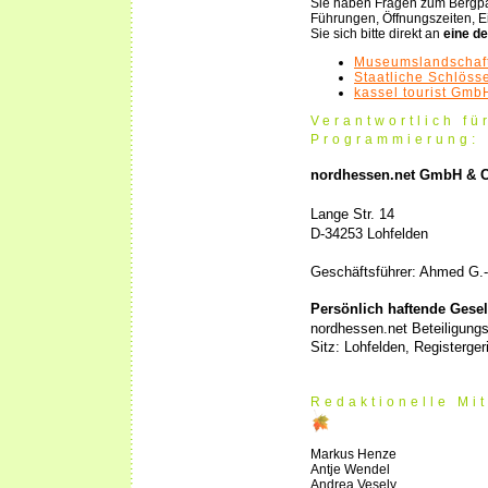
Sie haben Fragen zum Bergpa
Führungen, Öffnungszeiten, Ei
Sie sich bitte direkt an
eine de
Museumslandschaf
Staatliche Schlöss
kassel tourist Gmb
Verantwortlich fü
Programmierung:
nordhessen.net GmbH & 
Lange Str. 14
D-34253 Lohfelden
Geschäftsführer: Ahmed G.-
Persönlich haftende Gesel
nordhessen.net Beteiligung
Sitz: Lohfelden, Registerge
Redaktionelle Mit
Markus Henze
Antje Wendel
Andrea Vesely